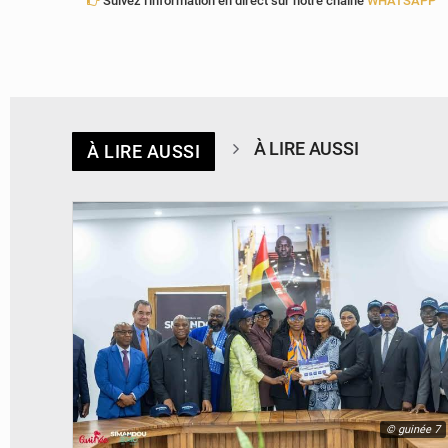
Suivez l'information en direct sur notre chaîne
WHATSAPP
À LIRE AUSSI
À LIRE AUSSI
© guinée 7