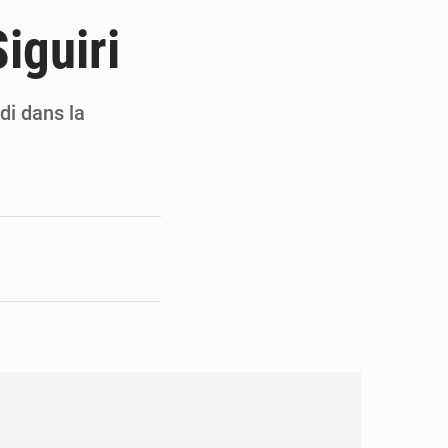
 des PME aux financements
Siguiri
 et Djoma Balandou à Mandiana
 du président Mamadi Doumbouya
di dans la
on de Mamadi Doumbouya