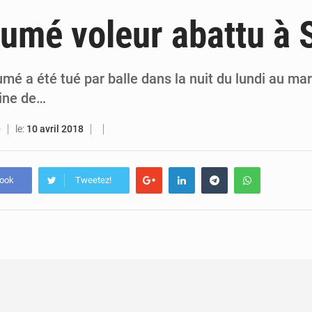
6 août 2026
Guinée : lancement du Club des financeurs pour faciliter l’accès
umé voleur abattu à 
5 août 2026
Guinée : 23 personnes interpellées après les affrontements entre Bankoumana
5 août 2026
Guinée : Amara Camara prend la coordination de l’action de l’État en l’absence
mé a été tué par balle dans la nuit du lundi au mar
ine de…
5 août 2026
Forces Vives en Guinée : la coalition critique la gesti
le:
10 avril 2018
O
book
Tweetez!