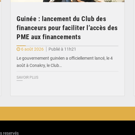
Guinée : lancement du Club des
financeurs pour faciliter l’accès des
PME aux financements
6 août 2026
Publié à 11h21
Le gouvernement guinéen a officiellement lancé, le 4
août à Conakry, le Club…
SAVOIR PLUS
ts reservés