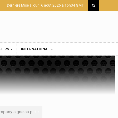
Dernière Mise à jour : 6 août 2026 à 16h34 GMT
SIERS
INTERNATIONAL
mière convention minière