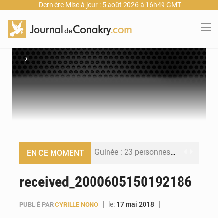
Dernière Mise à jour : 5 août 2026 à 16h49 GMT
›
Guinée : 23 personnes interpellées après les affrontements entre Bankoumana et Djoma Balandou à Mandiana
EN CE MOMENT
Guinée : Amara Camara prend la coordination de l’action de l’État en l’absence du président Mamadi Doumbouya
received_2000605150192186
Forces Vives en Guinée : la coalition critique la gestion de Mamadi Doumbouya
le:
17 mai 2018
PUBLIÉ PAR
CYRILLE NONO
Guinée : Conakry explore un partenariat avec le groupe égyptien The Arab Contractors pour accélérer ses grands projets