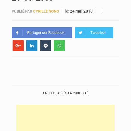
le:
24 mai 2018
PUBLIÉ PAR
CYRILLE NONO
Forces Vives en Guinée : la coalition critique la gestion de Mamadi Doumbouya
Partager sur Facebook
Tweetez!
LA SUITE APRÈS LA PUBLICITÉ