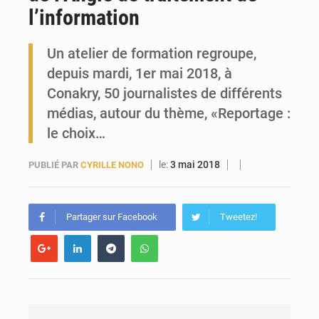
l’information
Forces Vives en Guinée : la coalition critique la gestion de Mamadi Doumbouya
Un atelier de formation regroupe,
depuis mardi, 1er mai 2018, à
Conakry, 50 journalistes de différents
médias, autour du thème, «Reportage :
le choix…
le:
3 mai 2018
PUBLIÉ PAR
CYRILLE NONO
Partager sur Facebook
Tweetez!