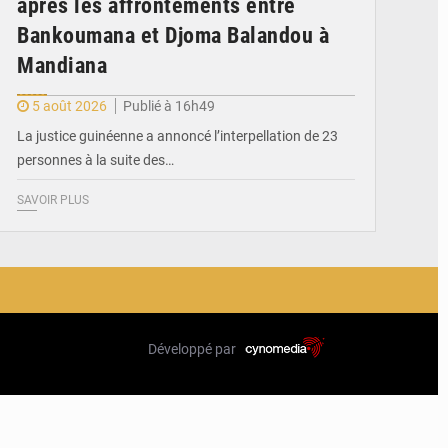
après les affrontements entre
Bankoumana et Djoma Balandou à
Mandiana
5 août 2026
Publié à 16h49
La justice guinéenne a annoncé l’interpellation de 23
personnes à la suite des…
SAVOIR PLUS
Développé par