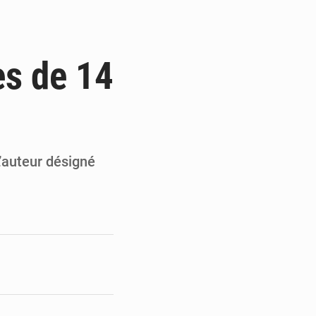
 des PME aux financements
s
 et Djoma Balandou à Mandiana
es de 14
 du président Mamadi Doumbouya
on de Mamadi Doumbouya
L’auteur désigné