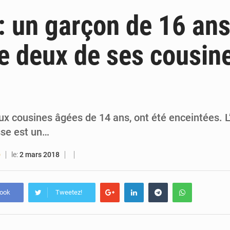
6 août 2026
Guinée : lancement du Club des financeurs pour faciliter l’accès
 un garçon de 16 an
5 août 2026
Guinée : 23 personnes interpellées après les affrontements entre Bankoumana
e deux de ses cousin
5 août 2026
Guinée : Amara Camara prend la coordination de l’action de l’État en l’absence
5 août 2026
Forces Vives en Guinée : la coalition critique la gesti
deux cousines âgées de 14 ans, ont été enceintées. 
sse est un…
le:
2 mars 2018
O
book
Tweetez!