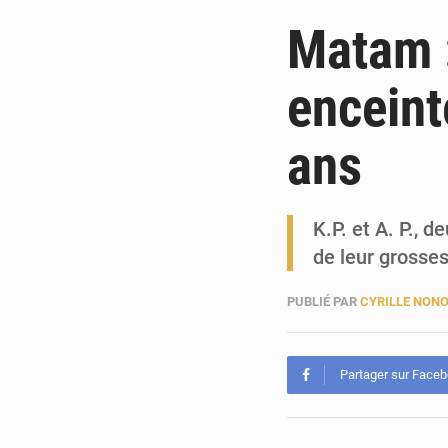
Matam :
enceint
ans
K.P. et A. P., 
de leur grosse
PUBLIÉ PAR
CYRILLE NON
Partager sur Face