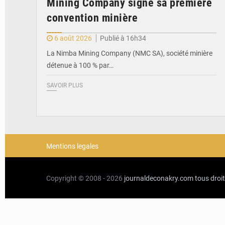
Mining Company signe sa première
convention minière
6 août 2026
Publié à 16h34
La Nimba Mining Company (NMC SA), société minière
détenue à 100 % par…
SAVOIR PLUS
Mentions legales
Copyright © 2008 - 2026
journaldeconakry.com
tous droi