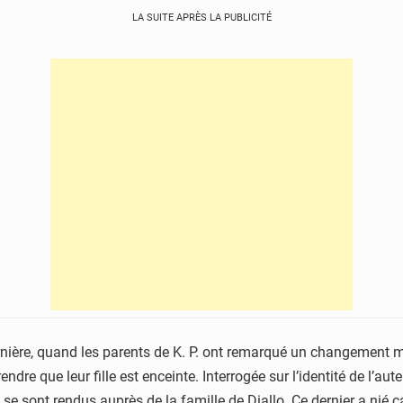
LA SUITE APRÈS LA PUBLICITÉ
nière, quand les parents de K. P. ont remarqué un changement morp
ndre que leur fille est enceinte. Interrogée sur l’identité de l’au
 P. se sont rendus auprès de la famille de Diallo. Ce dernier a nié