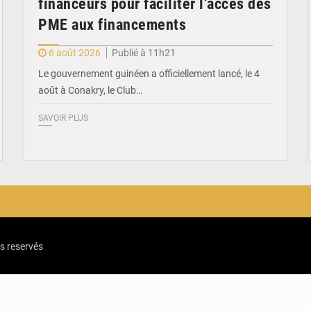
financeurs pour faciliter l’accès des
PME aux financements
6 août 2026
Publié à 11h21
Le gouvernement guinéen a officiellement lancé, le 4
août à Conakry, le Club…
SAVOIR PLUS
ts reservés