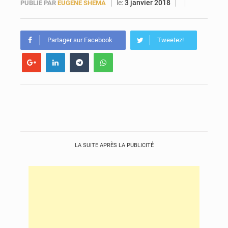
le:
3 janvier 2018
PUBLIÉ PAR
EUGÈNE SHEMA
Forces Vives en Guinée : la coalition critique la gestion de Mamadi Doumbouya
Partager sur Facebook
Tweetez!
LA SUITE APRÈS LA PUBLICITÉ