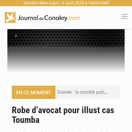
Dernière Mise à jour : 6 août 2026 à 16h34 GMT
›
Guinée : la société publique Nimba Mining Company signe sa première convention minière
EN CE MOMENT
Guinée : lancement du Club des financeurs pour faciliter l’accès des PME aux financements
Robe d’avocat pour illust cas
Toumba
Guinée : 23 personnes interpellées après les affrontements entre Bankoumana et Djoma Balandou à Mandiana
Guinée : Amara Camara prend la coordination de l’action de l’État en l’absence du président Mamadi Doumbouya