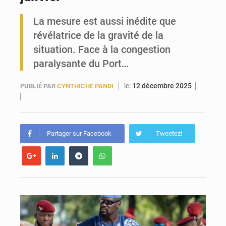
La mesure est aussi inédite que
Guinée : Conakry explore un partenariat avec le groupe égyptien The Arab Contractors pour accélérer ses grands projets
révélatrice de la gravité de la
situation. Face à la congestion
paralysante du Port…
le:
12 décembre 2025
PUBLIÉ PAR
CYNTHICHE PANDI
Partager sur Facebook
Tweetez!