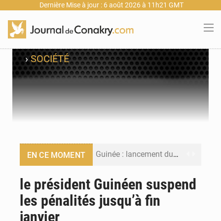
Dernière Mise à jour : 6 août 2026 à 11h21 GMT
›
SOCIÉTÉ
Guinée : lancement du Club des financeurs pour faciliter l’accès des PME aux financements
EN CE MOMENT
Guinée : 23 personnes interpellées après les affrontements entre Bankoumana et Djoma Balandou à Mandiana
le président Guinéen suspend
les pénalités jusqu’à fin
Guinée : Amara Camara prend la coordination de l’action de l’État en l’absence du président Mamadi Doumbouya
janvier
Forces Vives en Guinée : la coalition critique la gestion de Mamadi Doumbouya