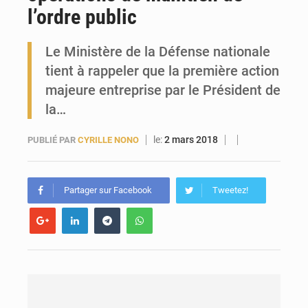
l’ordre public
Forces Vives en Guinée : la coalition critique la gestion de Mamadi Doumbouya
Le Ministère de la Défense nationale
tient à rappeler que la première action
majeure entreprise par le Président de
la…
le:
2 mars 2018
PUBLIÉ PAR
CYRILLE NONO
Partager sur Facebook
Tweetez!