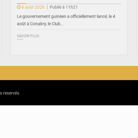
6 août 2026
Publié à 11h21
Le gouvernement guinéen a officiellement lancé, le 4
août à Conakry, le Club…
SAVOIR PLUS
ts reservés