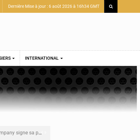
Dernière Mise à jour : 6 août 2026 à 16h34 GMT
SIERS
INTERNATIONAL
mière convention minière