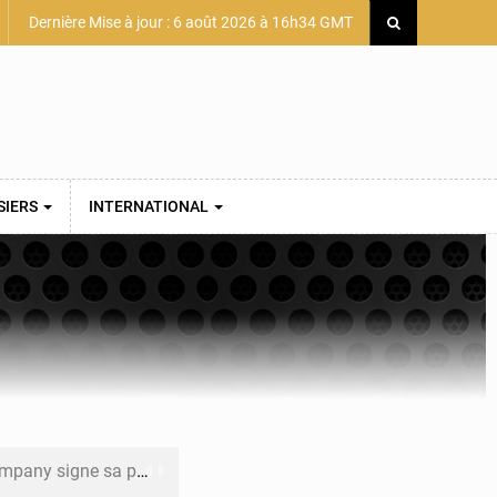
Dernière Mise à jour : 6 août 2026 à 16h34 GMT
SIERS
INTERNATIONAL
mière convention minière