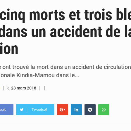
6 août 2026
Guinée : lancement du Club des financeurs pour faciliter l’accès
 cinq morts et trois b
5 août 2026
Guinée : 23 personnes interpellées après les affrontements entre Bankoumana
dans un accident de l
5 août 2026
Guinée : Amara Camara prend la coordination de l’action de l’État en l’absence
tion
5 août 2026
Forces Vives en Guinée : la coalition critique la gesti
 ont trouvé la mort dans un accident de circulatio
tionale Kindia-Mamou dans le…
le:
28 mars 2018
O
book
Tweetez!