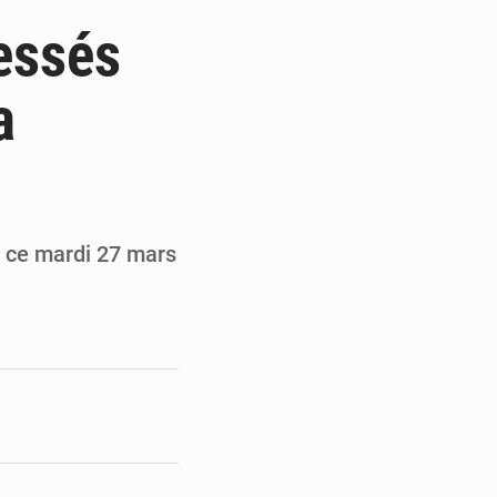
 des PME aux financements
lessés
 et Djoma Balandou à Mandiana
a
 du président Mamadi Doumbouya
on de Mamadi Doumbouya
n ce mardi 27 mars