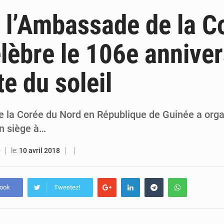
5 août 2026
Guinée : Amara Camara prend la coordination de l’action de l’État en l’absence
 l’Ambassade de la C
5 août 2026
Forces Vives en Guinée : la coalition critique la gesti
lèbre le 106e anniver
4 août 2026
Guinée : Conakry explore un partenariat avec le groupe égyptien The Arab Contractors 
te du soleil
4 août 2026
Guinée : l’Assemblée nationale valide d’importants financements pour les mines, l
 la Corée du Nord en République de Guinée a organ
on siège à…
le:
10 avril 2018
O
book
Tweetez!