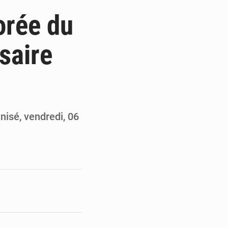
 du président Mamadi Doumbouya
orée du
on de Mamadi Doumbouya
saire
pour accélérer ses grands projets
’énergie et les infrastructures
isé, vendredi, 06