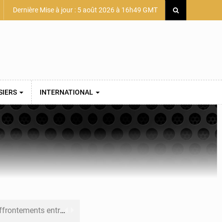
Dernière Mise à jour : 5 août 2026 à 16h49 GMT
SIERS
INTERNATIONAL
 et Djoma Balandou à Mandiana