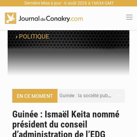
Dernière Mise à jour : 6 août 2026 à 16h34 GMT
›
POLITIQUE
Guinée : la société publique Nimba Mining Company signe sa première convention minière
EN CE MOMENT
Guinée : lancement du Club des financeurs pour faciliter l’accès des PME aux financements
Guinée : Ismaël Keita nommé
président du conseil
Guinée : 23 personnes interpellées après les affrontements entre Bankoumana et Djoma Balandou à Mandiana
d’administration de l’EDG
Guinée : Amara Camara prend la coordination de l’action de l’État en l’absence du président Mamadi Doumbouya