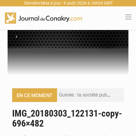
Dernière Mise à jour : 6 août 2026 à 16h34 GMT
›
Guinée : la société publique Nimba Mining Company signe sa première convention minière
EN CE MOMENT
Guinée : lancement du Club des financeurs pour faciliter l’accès des PME aux financements
IMG_20180303_122131-copy-
696×482
Guinée : 23 personnes interpellées après les affrontements entre Bankoumana et Djoma Balandou à Mandiana
Guinée : Amara Camara prend la coordination de l’action de l’État en l’absence du président Mamadi Doumbouya