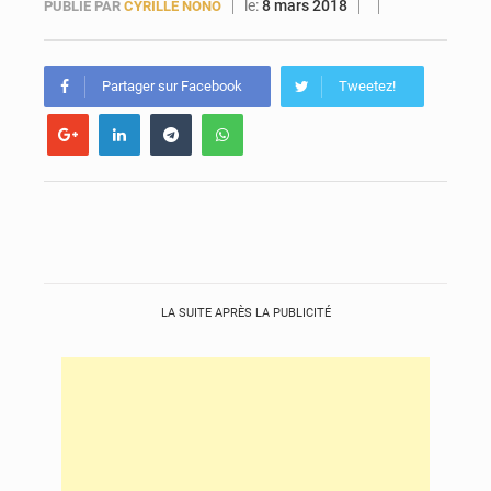
le:
8 mars 2018
PUBLIÉ PAR
CYRILLE NONO
Forces Vives en Guinée : la coalition critique la gestion de Mamadi Doumbouya
Partager sur Facebook
Tweetez!
LA SUITE APRÈS LA PUBLICITÉ