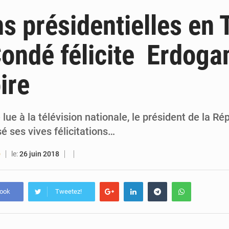
5 août 2026
Guinée : Amara Camara prend la coordination de l’action de l’État en l’absence
ns présidentielles en 
5 août 2026
Forces Vives en Guinée : la coalition critique la gesti
ondé félicite Erdoga
4 août 2026
Guinée : Conakry explore un partenariat avec le groupe égyptien The Arab Contractors 
oire
4 août 2026
Guinée : l’Assemblée nationale valide d’importants financements pour les mines, l
 lue à la télévision nationale, le président de la R
 ses vives félicitations…
le:
26 juin 2018
O
book
Tweetez!