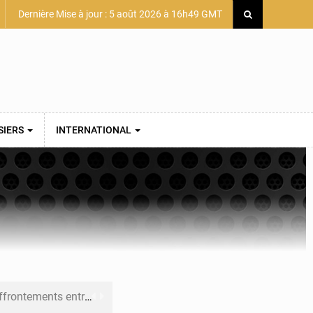
Dernière Mise à jour : 5 août 2026 à 16h49 GMT
SIERS
INTERNATIONAL
 et Djoma Balandou à Mandiana