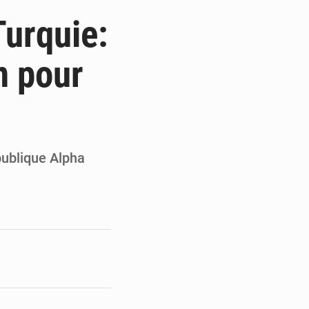
 du président Mamadi Doumbouya
Turquie:
on de Mamadi Doumbouya
n pour
pour accélérer ses grands projets
’énergie et les infrastructures
épublique Alpha