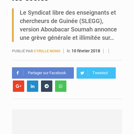
Le Syndicat libre des enseignants et
Forces Vives en Guinée : la coalition critique la gestion de Mamadi Doumbouya
chercheurs de Guinée (SLEGG),
version Aboubacar Soumah annonce
une grève générale et illimitée sur…
le:
10 février 2018
PUBLIÉ PAR
CYRILLE NONO
Partager sur Facebook
Tweetez!