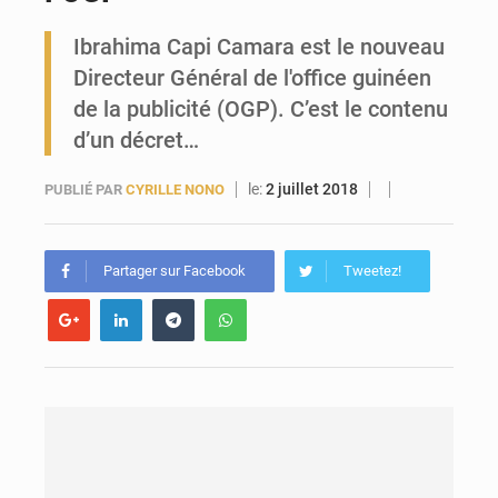
Ibrahima Capi Camara est le nouveau
Forces Vives en Guinée : la coalition critique la gestion de Mamadi Doumbouya
Directeur Général de l'office guinéen
de la publicité (OGP). C’est le contenu
d’un décret…
le:
2 juillet 2018
PUBLIÉ PAR
CYRILLE NONO
Partager sur Facebook
Tweetez!