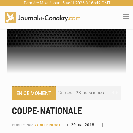
Dernière Mise à jour : 5 août 2026 à 16h49 GMT
›
Guinée : 23 personnes interpellées après les affrontements entre Bankoumana et Djoma Balandou à Mandiana
EN CE MOMENT
Guinée : Amara Camara prend la coordination de l’action de l’État en l’absence du président Mamadi Doumbouya
COUPE-NATIONALE
Forces Vives en Guinée : la coalition critique la gestion de Mamadi Doumbouya
le:
29 mai 2018
PUBLIÉ PAR
CYRILLE NONO
Guinée : Conakry explore un partenariat avec le groupe égyptien The Arab Contractors pour accélérer ses grands projets