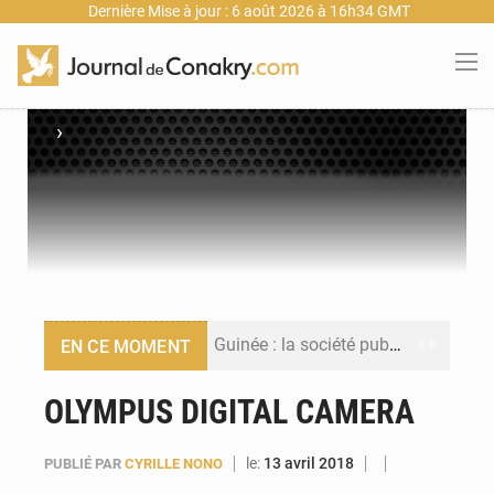
Dernière Mise à jour : 6 août 2026 à 16h34 GMT
›
Guinée : la société publique Nimba Mining Company signe sa première convention minière
EN CE MOMENT
Guinée : lancement du Club des financeurs pour faciliter l’accès des PME aux financements
OLYMPUS DIGITAL CAMERA
Guinée : 23 personnes interpellées après les affrontements entre Bankoumana et Djoma Balandou à Mandiana
le:
13 avril 2018
PUBLIÉ PAR
CYRILLE NONO
Guinée : Amara Camara prend la coordination de l’action de l’État en l’absence du président Mamadi Doumbouya