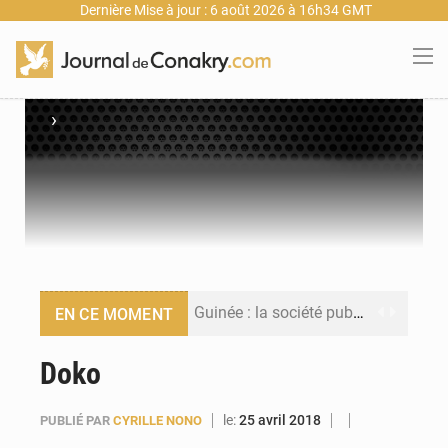
Dernière Mise à jour : 6 août 2026 à 16h34 GMT
›
Guinée : la société publique Nimba Mining Company signe sa première convention minière
EN CE MOMENT
Guinée : lancement du Club des financeurs pour faciliter l’accès des PME aux financements
Doko
Guinée : 23 personnes interpellées après les affrontements entre Bankoumana et Djoma Balandou à Mandiana
le:
25 avril 2018
PUBLIÉ PAR
CYRILLE NONO
Guinée : Amara Camara prend la coordination de l’action de l’État en l’absence du président Mamadi Doumbouya