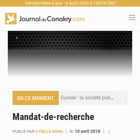
Dernière Mise à jour : 6 août 2026 à 16h34 GMT
›
Guinée : la société publique Nimba Mining Company signe sa première convention minière
EN CE MOMENT
Guinée : lancement du Club des financeurs pour faciliter l’accès des PME aux financements
Mandat-de-recherche
Guinée : 23 personnes interpellées après les affrontements entre Bankoumana et Djoma Balandou à Mandiana
le:
10 avril 2018
PUBLIÉ PAR
CYRILLE NONO
Guinée : Amara Camara prend la coordination de l’action de l’État en l’absence du président Mamadi Doumbouya