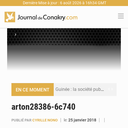
Dernière Mise à jour : 6 août 2026 à 16h34 GMT
›
Guinée : la société publique Nimba Mining Company signe sa première convention minière
EN CE MOMENT
Guinée : lancement du Club des financeurs pour faciliter l’accès des PME aux financements
arton28386-6c740
Guinée : 23 personnes interpellées après les affrontements entre Bankoumana et Djoma Balandou à Mandiana
le:
25 janvier 2018
PUBLIÉ PAR
CYRILLE NONO
Guinée : Amara Camara prend la coordination de l’action de l’État en l’absence du président Mamadi Doumbouya