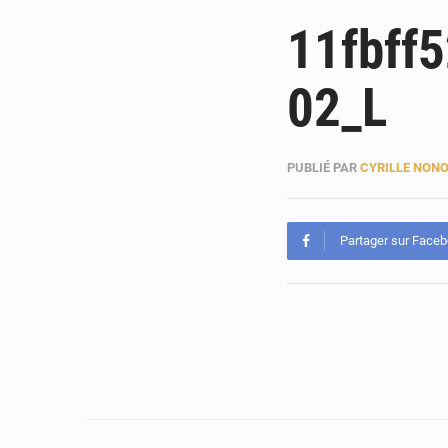
11fbff
02_L
PUBLIÉ PAR
CYRILLE NON
Partager sur Face