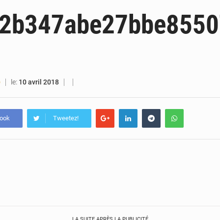
6 août 2026
Guinée : lancement du Club des financeurs pour faciliter l’accès
52b347abe27bbe855
5 août 2026
Guinée : 23 personnes interpellées après les affrontements entre Bankoumana
5 août 2026
Guinée : Amara Camara prend la coordination de l’action de l’État en l’absence
5 août 2026
Forces Vives en Guinée : la coalition critique la gesti
le:
10 avril 2018
O
book
Tweetez!
LA SUITE APRÈS LA PUBLICITÉ