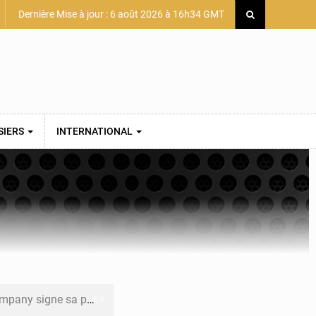
Dernière Mise à jour : 6 août 2026 à 16h34 GMT
SIERS
INTERNATIONAL
mière convention minière