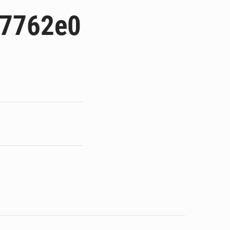
 des PME aux financements
07762e0
 et Djoma Balandou à Mandiana
 du président Mamadi Doumbouya
on de Mamadi Doumbouya