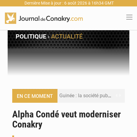
Dernière Mise à jour : 6 août 2026 à 16h34 GMT
POLITIQUE
›
ACTUALITÉ
Guinée : la société publique Nimba Mining Company signe sa première convention minière
EN CE MOMENT
Guinée : lancement du Club des financeurs pour faciliter l’accès des PME aux financements
Alpha Condé veut moderniser
Conakry
Guinée : 23 personnes interpellées après les affrontements entre Bankoumana et Djoma Balandou à Mandiana
Guinée : Amara Camara prend la coordination de l’action de l’État en l’absence du président Mamadi Doumbouya