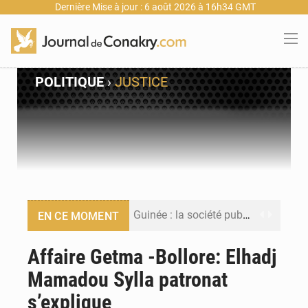
Dernière Mise à jour : 6 août 2026 à 16h34 GMT
POLITIQUE
›
JUSTICE
Guinée : la société publique Nimba Mining Company signe sa première convention minière
EN CE MOMENT
Guinée : lancement du Club des financeurs pour faciliter l’accès des PME aux financements
Affaire Getma -Bollore: Elhadj
Mamadou Sylla patronat
Guinée : 23 personnes interpellées après les affrontements entre Bankoumana et Djoma Balandou à Mandiana
s’explique
Guinée : Amara Camara prend la coordination de l’action de l’État en l’absence du président Mamadi Doumbouya