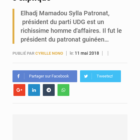
Elhadj Mamadou Sylla Patronat,
Forces Vives en Guinée : la coalition critique la gestion de Mamadi Doumbouya
président du parti UDG est un
richissime homme d'affaires. Il fut le
président du patronat guinéen…
le:
11 mai 2018
PUBLIÉ PAR
CYRILLE NONO
Partager sur Facebook
Tweetez!