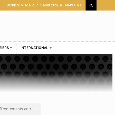
Dernière Mise à jour : 5 août 2026 à 16h49 GMT
SIERS
INTERNATIONAL
 et Djoma Balandou à Mandiana