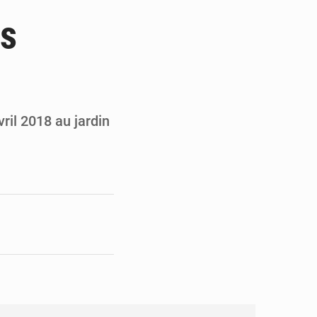
 du président Mamadi Doumbouya
es
on de Mamadi Doumbouya
y
pour accélérer ses grands projets
’énergie et les infrastructures
vril 2018 au jardin