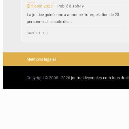
5 août 2026
Publié à 16h49
La justice guinéenne a annoncé l’interpellation de 23
personnes à la suite des…
SAVOIR PLUS
Mentions legales
Copyright © 2008 - 2026
journaldeconakry.com
tous droi