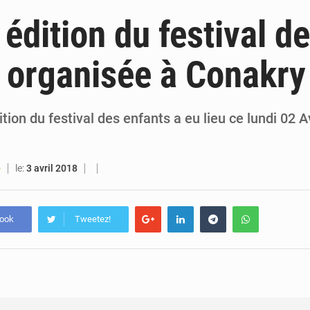
5 août 2026
Guinée : Amara Camara prend la coordination de l’action de l’État en l’absence
 édition du festival d
5 août 2026
Forces Vives en Guinée : la coalition critique la gesti
 organisée à Conakr
4 août 2026
Guinée : Conakry explore un partenariat avec le groupe égyptien The Arab Contractors 
4 août 2026
Guinée : l’Assemblée nationale valide d’importants financements pour les mines, l
tion du festival des enfants a eu lieu ce lundi 02 A
…
le:
3 avril 2018
O
book
Tweetez!