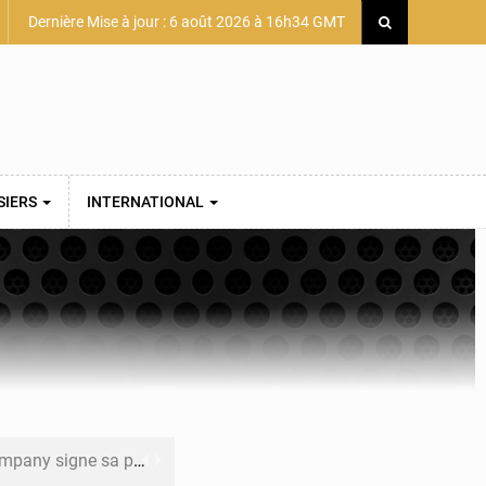
Dernière Mise à jour : 6 août 2026 à 16h34 GMT
SIERS
INTERNATIONAL
mière convention minière