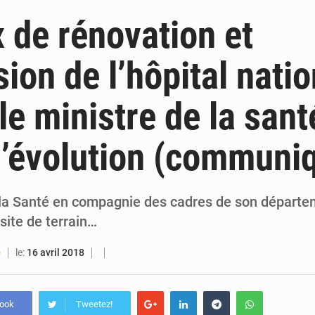
6 août 2026
Guinée : lancement du Club des financeurs pour faciliter l’accès
 de rénovation et
5 août 2026
Guinée : 23 personnes interpellées après les affrontements entre Bankoumana
sion de l’hôpital natio
5 août 2026
Guinée : Amara Camara prend la coordination de l’action de l’État en l’absence
le ministre de la sant
5 août 2026
Forces Vives en Guinée : la coalition critique la gesti
l’évolution (communi
 la Santé en compagnie des cadres de son départe
site de terrain…
le:
16 avril 2018
O
book
Tweetez!