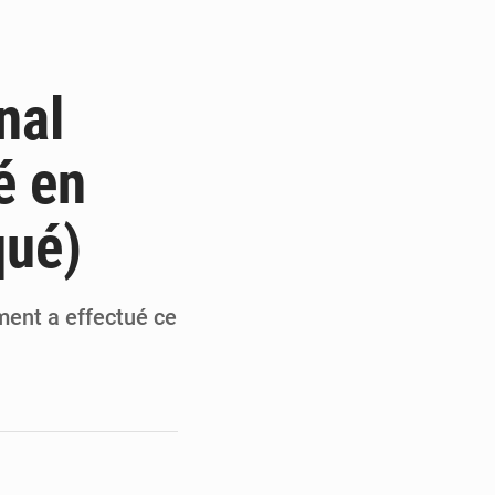
 des PME aux financements
 et Djoma Balandou à Mandiana
nal
 du président Mamadi Doumbouya
é en
on de Mamadi Doumbouya
qué)
ment a effectué ce