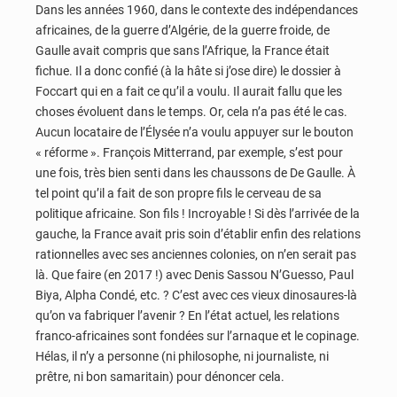
Dans les années 1960, dans le contexte des indépendances
africaines, de la guerre d’Algérie, de la guerre froide, de
Gaulle avait compris que sans l’Afrique, la France était
fichue. Il a donc confié (à la hâte si j’ose dire) le dossier à
Foccart qui en a fait ce qu’il a voulu. Il aurait fallu que les
choses évoluent dans le temps. Or, cela n’a pas été le cas.
Aucun locataire de l’Élysée n’a voulu appuyer sur le bouton
« réforme ». François Mitterrand, par exemple, s’est pour
une fois, très bien senti dans les chaussons de De Gaulle. À
tel point qu’il a fait de son propre fils le cerveau de sa
politique africaine. Son fils ! Incroyable ! Si dès l’arrivée de la
gauche, la France avait pris soin d’établir enfin des relations
rationnelles avec ses anciennes colonies, on n’en serait pas
là. Que faire (en 2017 !) avec Denis Sassou N’Guesso, Paul
Biya, Alpha Condé, etc. ? C’est avec ces vieux dinosaures-là
qu’on va fabriquer l’avenir ? En l’état actuel, les relations
franco-africaines sont fondées sur l’arnaque et le copinage.
Hélas, il n’y a personne (ni philosophe, ni journaliste, ni
prêtre, ni bon samaritain) pour dénoncer cela.