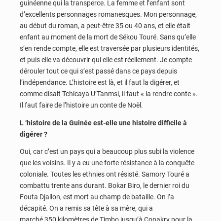
guinéenne qui la transperce. La femme et l’enfant sont
d’excellents personnages romanesques. Mon personnage,
au début du roman, a peut-être 35 ou 40 ans, et elle était
enfant au moment de la mort de Sékou Touré. Sans qu’elle
s’en rende compte, elle est traversée par plusieurs identités,
et puis elle va découvrir qui elle est réellement. Je compte
dérouler tout ce qui s’est passé dans ce pays depuis
l’indépendance. L’histoire est là, et il faut la digérer, et
comme disait Tchicaya U’Tanmsi, il faut « la rendre conte ».
Il faut faire de l’histoire un conte de Noël.
L
‘histoire de la Guinée est-elle une histoire difficile à
digérer ?
Oui, car c’est un pays qui a beaucoup plus subi la violence
que les voisins. Il y a eu une forte résistance à la conquête
coloniale. Toutes les ethnies ont résisté. Samory Touré a
combattu trente ans durant. Bokar Biro, le dernier roi du
Fouta Djallon, est mort au champ de bataille. On l’a
décapité. On a remis sa tête à sa mère, qui a
marché 350 kilomètres de Timbo jusqu’à Conakry pour la