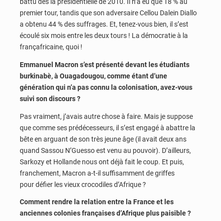
battu dès la présidentielle de 2010. Il n’a eu que 18 % au
premier tour, tandis que son adversaire Cellou Dalein Diallo
a obtenu 44 % des suffrages. Et, tenez-vous bien, il s’est
écoulé six mois entre les deux tours ! La démocratie à la
françafricaine, quoi !
Emmanuel Macron s’est présenté devant les étudiants
burkinabè, à Ouagadougou, comme étant d’une
génération qui n’a pas connu la colonisation, avez-vous
suivi son discours ?
Pas vraiment, j’avais autre chose à faire. Mais je suppose
que comme ses prédécesseurs, il s’est engagé à abattre la
bête en arguant de son très jeune âge (il avait deux ans
quand Sassou N’Guesso est venu au pouvoir). D’ailleurs,
Sarkozy et Hollande nous ont déjà fait le coup. Et puis,
franchement, Macron a-t-il suffisamment de griffes
pour défier les vieux crocodiles d’Afrique ?
Comment rendre la relation entre la France et les
anciennes colonies françaises d’Afrique plus paisible ?