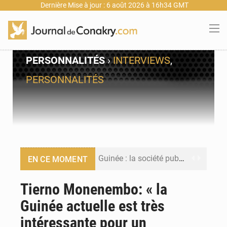
Dernière Mise à jour : 6 août 2026 à 16h34 GMT
PERSONNALITÉS
›
INTERVIEWS
,
PERSONNALITÉS
Guinée : la société publique Nimba Mining Company signe sa première convention minière
EN CE MOMENT
Guinée : lancement du Club des financeurs pour faciliter l’accès des PME aux financements
Tierno Monenembo: « la
Guinée actuelle est très
Guinée : 23 personnes interpellées après les affrontements entre Bankoumana et Djoma Balandou à Mandiana
intéressante pour un
Guinée : Amara Camara prend la coordination de l’action de l’État en l’absence du président Mamadi Doumbouya