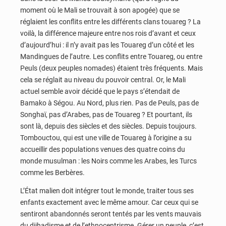
moment où le Mali se trouvait à son apogée) que se
réglaient les conflits entre les différents clans touareg ? La
voilà, la différence majeure entre nos rois d’avant et ceux
d’aujourd’hui : il n’y avait pas les Touareg d’un côté et les
Mandingues de l’autre. Les conflits entre Touareg, ou entre
Peuls (deux peuples nomades) étaient très fréquents. Mais
cela se réglait au niveau du pouvoir central. Or, le Mali
actuel semble avoir décidé que le pays s’étendait de
Bamako à Ségou. Au Nord, plus rien. Pas de Peuls, pas de
Songhaï, pas d’Arabes, pas de Touareg ? Et pourtant, ils
sont là, depuis des siècles et des siècles. Depuis toujours.
Tombouctou, qui est une ville de Touareg à l’origine a su
accueillir des populations venues des quatre coins du
monde musulman : les Noirs comme les Arabes, les Turcs
comme les Berbères.
L’État malien doit intégrer tout le monde, traiter tous ses
enfants exactement avec le même amour. Car ceux qui se
sentiront abandonnés seront tentés par les vents mauvais
du djihadisme et de l’ethnocentrisme. Gérer un peuple, c’est