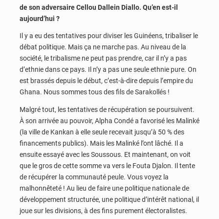
de son adversaire Cellou Dallein Diallo. Qu’en est-il
aujourd’hui ?
Il y a eu des tentatives pour diviser les Guinéens, tribaliser le
débat politique. Mais ça ne marche pas. Au niveau de la
société, le tribalisme ne peut pas prendre, car il n’y a pas
d’ethnie dans ce pays. Il n’y a pas une seule ethnie pure. On
est brassés depuis le début, c’est-à-dire depuis l’empire du
Ghana. Nous sommes tous des fils de Sarakollés !
Malgré tout, les tentatives de récupération se poursuivent.
À son arrivée au pouvoir, Alpha Condé a favorisé les Malinké
(la ville de Kankan à elle seule recevait jusqu’à 50 % des
financements publics). Mais les Malinké l’ont lâché. Il a
ensuite essayé avec les Soussous. Et maintenant, on voit
que le gros de cette somme va vers le Fouta Djalon. Il tente
de récupérer la communauté peule. Vous voyez la
malhonnêteté ! Au lieu de faire une politique nationale de
développement structurée, une politique d’intérêt national, il
joue sur les divisions, à des fins purement électoralistes.