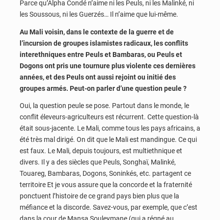
Parce qu’Alpha Condé n’aime ni les Peuls, ni les Malinké, ni
les Soussous, ni les Guerzés… Il n’aime que lui-même.
Au Mali voisin, dans le contexte de la guerre et de
l’incursion de groupes islamistes radicaux, les conflits
interethniques entre Peuls et Bambaras, ou Peuls et
Dogons ont pris une tournure plus violente ces dernières
années, et des Peuls ont aussi rejoint ou initié des
groupes armés. Peut-on parler d’une question peule ?
Oui, la question peule se pose. Partout dans le monde, le
conflit éleveurs-agriculteurs est récurrent. Cette question-là
était sous-jacente. Le Mali, comme tous les pays africains, a
été très mal dirigé. On dit que le Mali est mandingue. Ce qui
est faux. Le Mali, depuis toujours, est multiethnique et
divers. Il y a des siècles que Peuls, Songhaï, Malinké,
Touareg, Bambaras, Dogons, Soninkés, etc. partagent ce
territoire Et je vous assure que la concorde et la fraternité
ponctuent l’histoire de ce grand pays bien plus que la
méfiance et la discorde. Savez-vous, par exemple, que c’est
dans la cour de Mansa Souleymane (qui a régné au