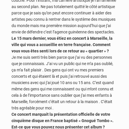
couché. Pour l’instant, ma carrière artistique je l’ai ramenée
au second plan. Ne pas totalement quitté le côté artistique
parce que je sais qu’on peut encore continuer à aider des
artistes peu connu à rentrer dans le système des musiques
du monde mais ma première mission aujourd’hui que j’ai
envie de défendre c’est l’agence guinéenne des spectacles.
Le 15 mars dernier, vous étiez en concert à Marseille, la
ville qui vous a accueillie en terre française. Comment
vous vous êtes senti lors de ce retour au « quartier » ?
Je me suis senti très bien parce que j’ai vu des personnes
que je connaissais. J’ai vu un public qui ne m’a pas oublié,
ça m’a fait plaisir . Des gens qui ont vu mes premiers
concerts et qui étaient là et puis j’ai retrouvé aussi des
musiciens avec qui j’ai joué 10 ans ou 15 ans. C’est quand
même des gens qui me connaissent ou qui m’ont connu et
cela à de l’importance sans oublier que j’ai mes enfants à
Marseille, forcément c’était un retour à la maison . C’était
très agréable pour moi .
Ce concert marquait la présentation officielle de votre
cinquième disque en France baptisé « Gnogué Tombo ».
Est-ce que vous pouvez nous présenter cet album ?