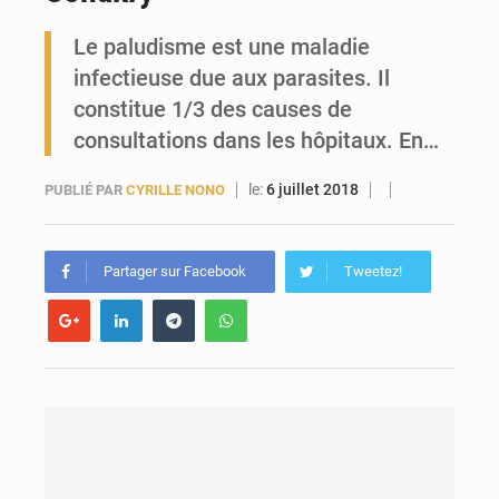
Le paludisme est une maladie
Forces Vives en Guinée : la coalition critique la gestion de Mamadi Doumbouya
infectieuse due aux parasites. Il
constitue 1/3 des causes de
consultations dans les hôpitaux. En…
le:
6 juillet 2018
PUBLIÉ PAR
CYRILLE NONO
Partager sur Facebook
Tweetez!