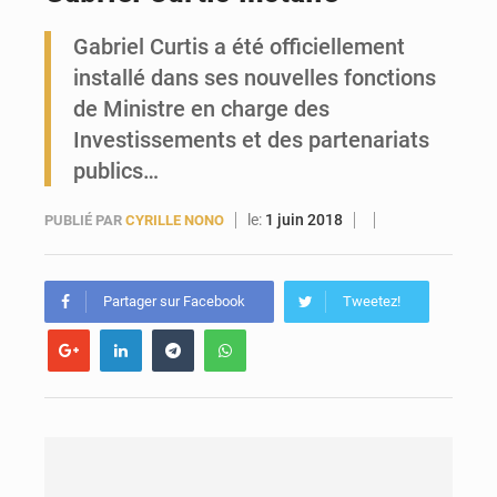
Gabriel Curtis a été officiellement
Forces Vives en Guinée : la coalition critique la gestion de Mamadi Doumbouya
installé dans ses nouvelles fonctions
de Ministre en charge des
Investissements et des partenariats
publics…
le:
1 juin 2018
PUBLIÉ PAR
CYRILLE NONO
Partager sur Facebook
Tweetez!