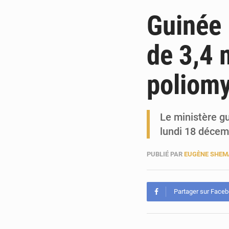
Guinée 
de 3,4 
poliomy
Le ministère g
lundi 18 déce
PUBLIÉ PAR
EUGÈNE SHEM
Partager sur Face