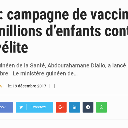
6 août 2026
Guinée : lancement du Club des financeurs pour faciliter l’accès
: campagne de vaccin
5 août 2026
Guinée : 23 personnes interpellées après les affrontements entre Bankoumana
millions d’enfants con
5 août 2026
Guinée : Amara Camara prend la coordination de l’action de l’État en l’absence
élite
5 août 2026
Forces Vives en Guinée : la coalition critique la gesti
uinéen de la Santé, Abdourahamane Diallo, a lancé
mbre Le ministère guinéen de…
le:
19 décembre 2017
A
book
Tweetez!