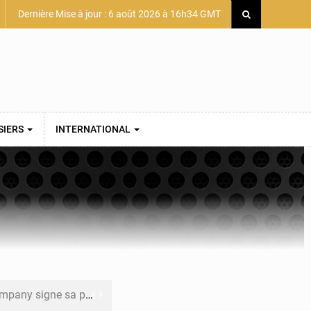
Dernière Mise à jour : 6 août 2026 à 16h34 GMT
SIERS
INTERNATIONAL
mière convention minière