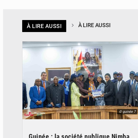
À LIRE AUSSI
À LIRE AUSSI
© guinée 7
Guinée : la société publique Nimba