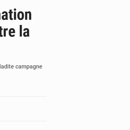
 des PME aux financements
ation
 et Djoma Balandou à Mandiana
tre la
 du président Mamadi Doumbouya
on de Mamadi Doumbouya
 ladite campagne